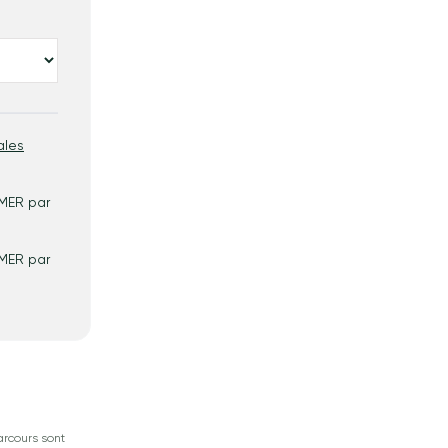
ales
 MER par
 MER par
rcours sont