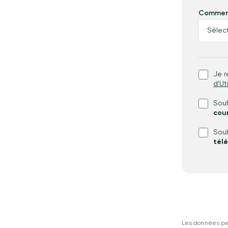
Comment
Je r
d'Ut
Souh
cour
Souh
tél
Les données per